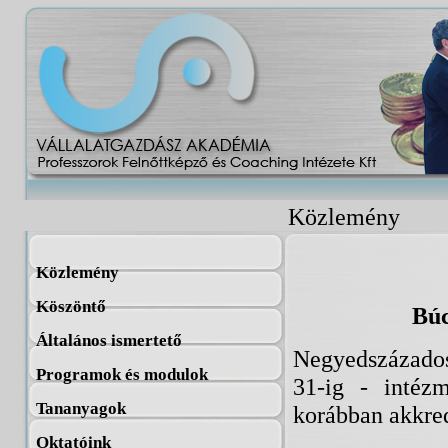
Közlemény
Közlemény
Köszöntő
Búc
Általános ismertető
Negyedszázados 
Programok és modulok
31-ig - intéz
Tananyagok
korábban akkred
Oktatóink