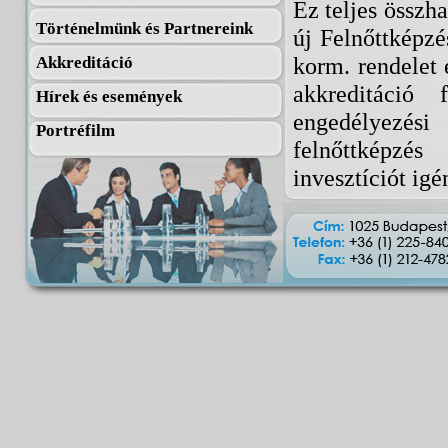
Ez teljes összh
Történelmünk és Partnereink
új Felnőttképzé
korm. rendelet 
Akkreditáció
akkreditáció
Hírek és események
engedélyezési
Portréfilm
felnőttképzés 
invesztíciót ig
kétségesnek ít
is említünk. S
területen:
A 2008 óta 
vezetők energiá
évig is elhúzód
számának fokoza
Legtöbb vez
generációs vál